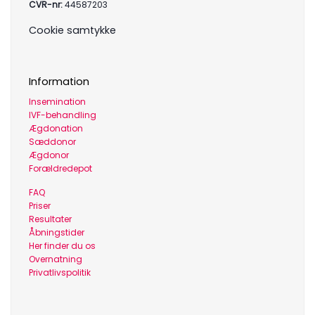
CVR-nr:
44587203
Cookie samtykke
Information
Insemination
IVF-behandling
Ægdonation
Sæddonor
Ægdonor
Forældredepot
FAQ
Priser
Resultater
Åbningstider
Her finder du os
Overnatning
Privatlivspolitik