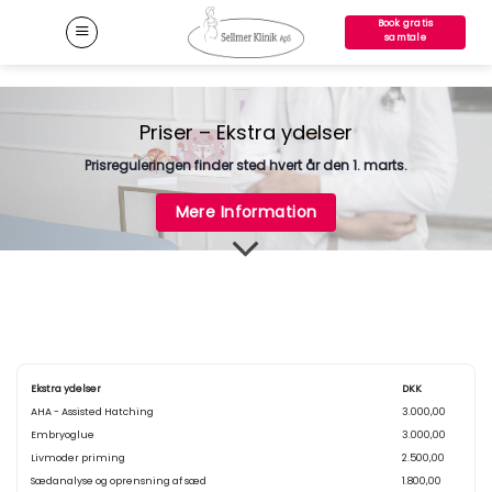
Fortsæt
Book gratis
til
samtale
indhold
Priser – Ekstra ydelser
Prisreguleringen finder sted hvert år den 1. marts.
Mere Information
Ekstra ydelser
DKK
AHA - Assisted Hatching
3.000,00
Embryoglue
3.000,00
Livmoder priming
2.500,00
Sædanalyse og oprensning af sæd
1.800,00