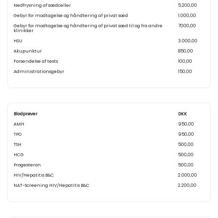
Nedfrysning af sædceller
5.200,00
Gebyr for modtagelse og håndtering af privat sæd
1.000,00
Gebyr for modtagelse og håndtering af privat sæd til og fra andre
7000,00
klinikker
HSU
3.000,00
Akupunktur
850,00
Forsendelse af tests
100,00
Administrationsgebyr
150,00
Blodprøver
DKK
AMH
950,00
TPO
950,00
TSH
500,00
HCG
500,00
Progesteron
500,00
HIV/Hepatitis B&C
2.000,00
NAT-Screening HIV/Hepatitis B&C
2.200,00