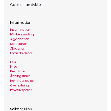
Cookie samtykke
Information
Insemination
IVF-behandling
Ægdonation
Sæddonor
Ægdonor
Forældredepot
FAQ
Priser
Resultater
Åbningstider
Her finder du os
Overnatning
Privatlivspolitik
Sellmer Klinik