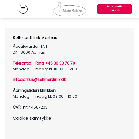
Fortsæt
Book gratis
til
samtale
indhold
Sellmer Klinik Aarhus
Åboulevarden 17, 1.
DK- 8000 Aarhus
Telefontid - Ring +45 30 30 70 79
Mandag - Fredag: kl. 10.00 - 15:00
infoaarhus@sellmerklinik.dk
Åbningstider i klinikken
Mandag - Fredag kl. 09.00 - 16.00
CVR-nr:
44587203
Cookie samtykke